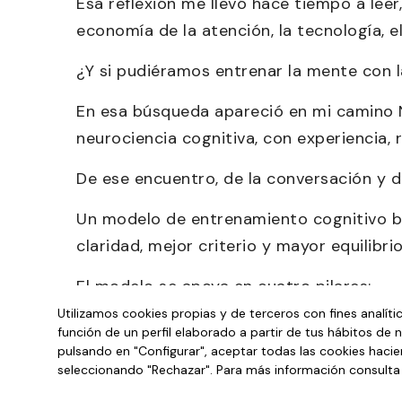
Esa reflexión me llevó hace tiempo a leer
economía de la atención, la tecnología, 
¿Y si pudiéramos entrenar la mente con 
En esa búsqueda apareció en mi camino N
neurociencia cognitiva, con experiencia,
De ese encuentro, de la conversación y d
Un modelo de entrenamiento cognitivo b
claridad, mejor criterio y mayor equilibrio
El modelo se apoya en cuatro pilares:
Utilizamos cookies propias y de terceros con fines analít
atención,
función de un perfil elaborado a partir de tus hábitos de 
metacognición,
pulsando en "Configurar", aceptar todas las cookies hacien
regulación emocional
seleccionando "Rechazar". Para más información consult
y mentalidad de crecimiento